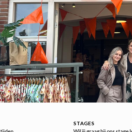
STAGES
tijden
Wil jij graag bij ons stage