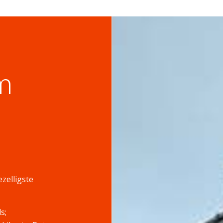
m
ezelligste
s;