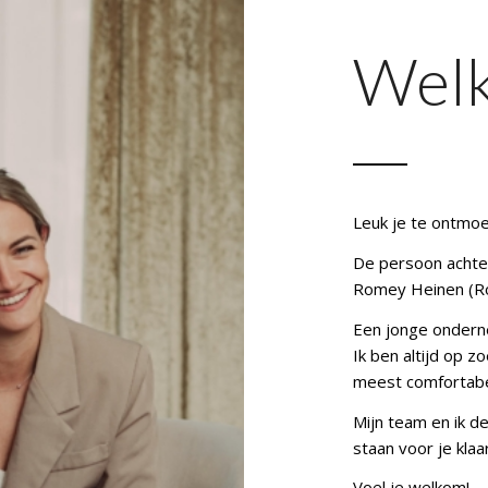
Wel
Leuk je te ontmoe
De persoon achter
Romey Heinen (Ro
Een jonge ondern
Ik ben altijd op z
meest comfortabel
Mijn team en ik d
staan voor je klaar
Voel je welkom!