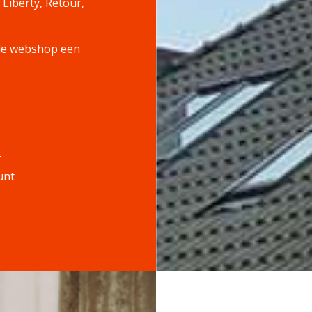
 Liberty, Retour,
 de webshop een
r
unt