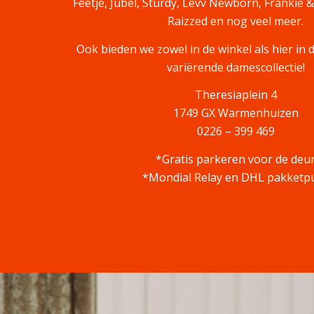
Feetje, Jubel, Sturdy, Levv Newborn, Frankie &
Raizzed en nog veel meer.
Ook bieden we zowel in de winkel als hier in
variërende damescollectie!
Theresiaplein 4
1749 GX Warmenhuizen
0226 – 399 469
*Gratis parkeren voor de deu
*Mondial Relay en DHL pakketp