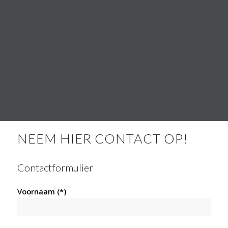
Live-Room respecteert je privacy.
We zullen je nooit spam sturen of je informatie
verkopen of doorgeven aan anderen.
NEEM HIER CONTACT OP!
Contactformulier
Voornaam (*)